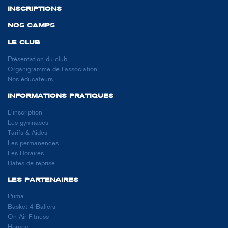
INSCRIPTIONS
NOS CAMPS
LE CLUB
Présentation du club
Organigramme de l’association
Nos éducateurs
INFORMATIONS PRATIQUES
L'inscription
Les gymnases
Tarifs & Aides
Les permanences
Les Horaires
Dates de reprise
LES PARTENAIRES
Puma
Basket 4 Ballers
On Air Fitness
Horace