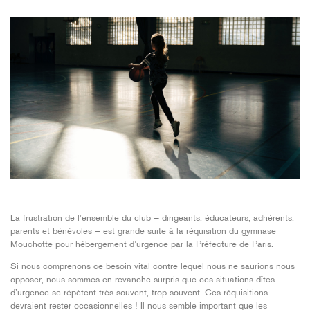
La frustration de l’ensemble du club — dirigeants, éducateurs, adhérents,
parents et bénévoles — est grande suite à la réquisition du gymnase
Mouchotte pour hébergement d’urgence par la Préfecture de Paris.
Si nous comprenons ce besoin vital contre lequel nous ne saurions nous
opposer, nous sommes en revanche surpris que ces situations dîtes
d’urgence se répètent très souvent, trop souvent. Ces réquisitions
devraient rester occasionnelles ! Il nous semble important que les