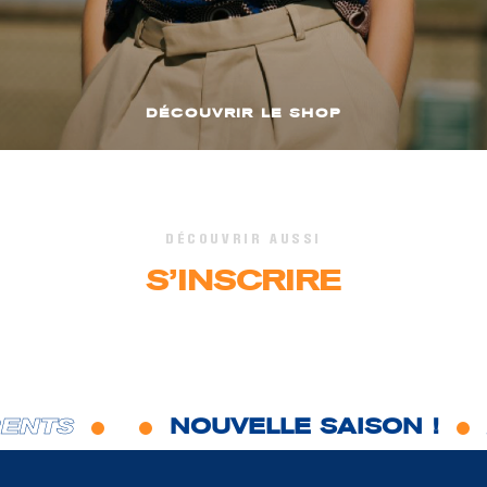
DÉCOUVRIR LE SHOP
DÉCOUVRIR AUSSI
S’INSCRIRE
NTS
NOUVELLE SAISON !
L