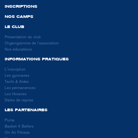
INSCRIPTIONS
NOS CAMPS
LE CLUB
Présentation du club
Organigramme de l’association
Nos éducateurs
INFORMATIONS PRATIQUES
L'inscription
Les gymnases
Tarifs & Aides
Les permanences
Les Horaires
Dates de reprise
LES PARTENAIRES
Puma
Basket 4 Ballers
On Air Fitness