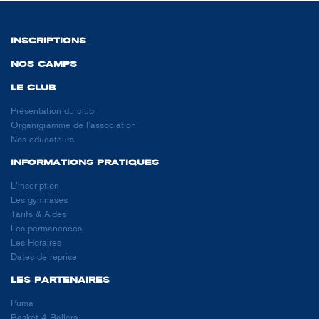
INSCRIPTIONS
NOS CAMPS
LE CLUB
Présentation du club
Organigramme de l’association
Nos éducateurs
INFORMATIONS PRATIQUES
L'inscription
Les gymnases
Tarifs & Aides
Les permanences
Les Horaires
Dates de reprise
LES PARTENAIRES
Puma
Basket 4 Ballers