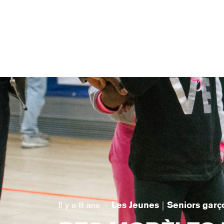
22
0
Il y a 8 ans
Les Jeunes
Seniors garç