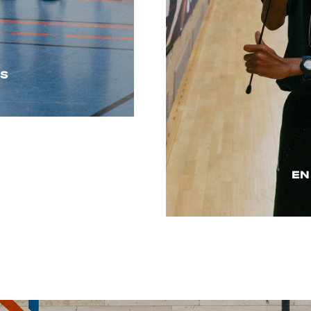
US
EN