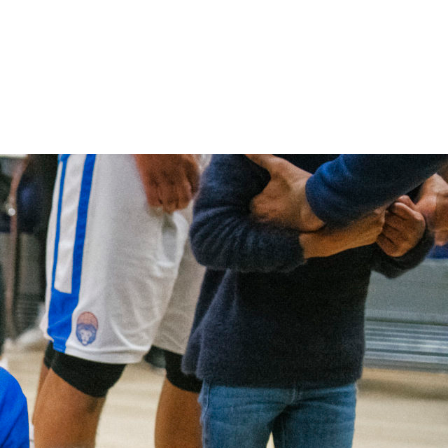
226
0
322
1