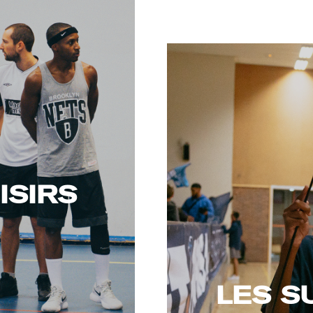
ISIRS
LES S