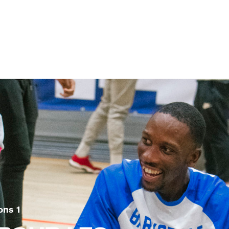
58
0
203
4
ons 1